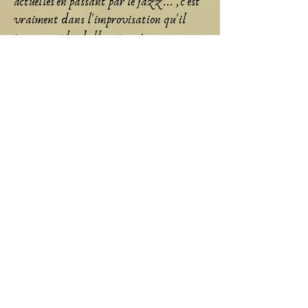
actuelles en passant par le jazz... ,
c'est
vraiment dans l'improvisation qu'il
trouve sa plus belle expression.
-01:15
Le Keybird en action :
Un concert intime sur le Keybird :