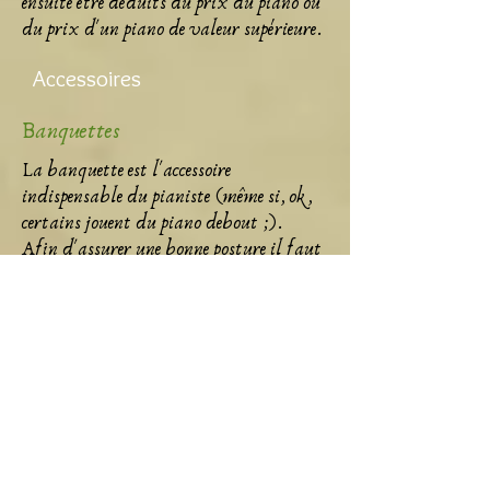
ensuite être déduits du prix du piano ou
du prix d'un piano de valeur supérieure.
Accessoires
Banquettes
La banquette est l'accessoire
indispensable du pianiste (même si, ok,
certains jouent du piano debout ;).
Afin d'assurer une bonne posture il faut
une banquette solide, stable et réglable
en hauteur.